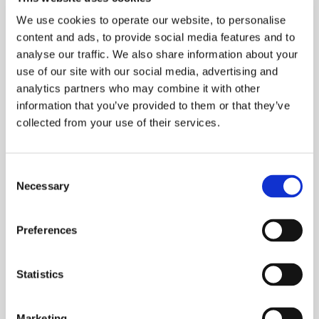
zu arbeiten.
We use cookies to operate our website, to personalise
Wie Immobilienverwalter die 
content and ads, to provide social media features and to
Kommunikation mit Mietern 
analyse our traffic. We also share information about your
automatisieren können
use of our site with our social media, advertising and
analytics partners who may combine it with other
10 Minuten
information that you’ve provided to them or that they’ve
20. Nov 2025
collected from your use of their services.
Wie man den 
Verwaltungsaufwand im 
Consent
Necessary
Immobilienmanagement 
Selection
reduziert
13 Min.
Preferences
20. Nov 2025
Statistics
Marketing