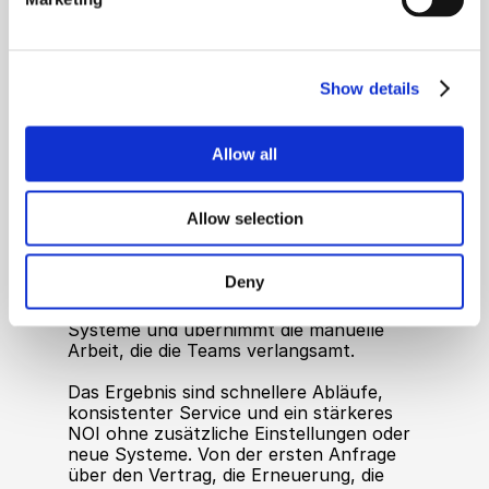
Show details
Über Vinny
Allow all
Vinny ist der KI-Teamkollege für 
Immobilienoperationen, der den 
Immobilienteams hilft, schneller 
Allow selection
voranzukommen und intelligenter in 
jedem Gebäude zu arbeiten, das sie 
verwalten. Entwickelt, um Menschen zu 
Deny
ermächtigen – nicht um sie zu ersetzen – 
lernt Vinny Ihre Prozesse, verbindet Ihre 
Systeme und übernimmt die manuelle 
Arbeit, die die Teams verlangsamt.
Das Ergebnis sind schnellere Abläufe, 
konsistenter Service und ein stärkeres 
NOI ohne zusätzliche Einstellungen oder 
neue Systeme. Von der ersten Anfrage 
über den Vertrag, die Erneuerung, die 