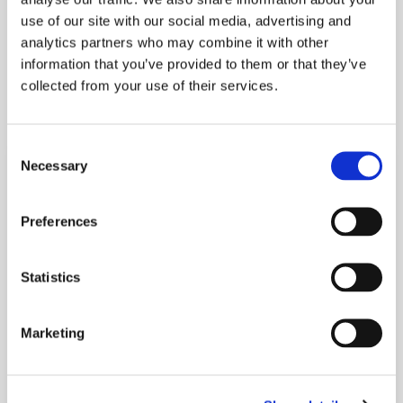
Por qué los principales 
use of our site with our social media, advertising and
analytics partners who may combine it with other
operadores de propiedades 
information that you’ve provided to them or that they’ve
collected from your use of their services.
confían en AI Voice Pro
Consent
Necessary
Selection
Preferences
Statistics
Marketing
Construido para alquilar
Atiende cada llamada al instante con AI Voice 
Pro porque la alta ocupación depende de la 