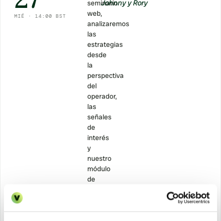
Johnny y Rory
seminario
web,
MIÉ · 14:00 BST
analizaremos
las
estrategias
desde
la
perspectiva
del
operador,
las
señales
de
interés
y
nuestro
módulo
de
datos
y
analítica.