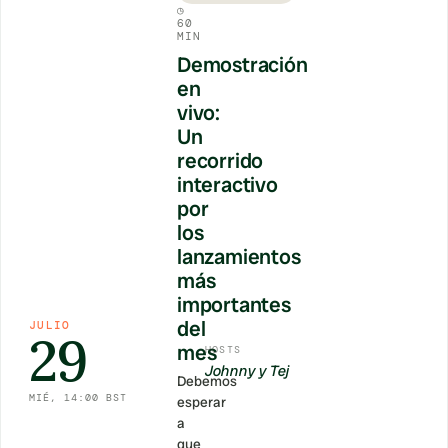
◷
60
MIN
Demostración
en
vivo:
Un
recorrido
interactivo
por
los
lanzamientos
más
importantes
del
JULIO
29
mes
HOSTS
Johnny y Tej
Debemos
MIÉ, 14:00 BST
esperar
a
que