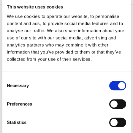
This website uses cookies
SOLICITAR
We use cookies to operate our website, to personalise
DEMOSTRACIÓN
content and ads, to provide social media features and to
◷
60
analyse our traffic. We also share information about your
MIN
use of our site with our social media, advertising and
Demostración
analytics partners who may combine it with other
en
information that you’ve provided to them or that they’ve
vivo:
collected from your use of their services.
Un
recorrido
interactivo
Consent
por
Necessary
Selection
los
lanzamientos
más
Preferences
importantes
del
JUNIO
24
Statistics
mes
HOSTS
Johnny y Rory