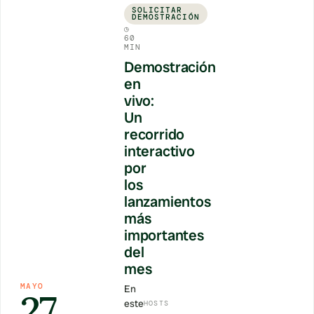
SOLICITAR
DEMOSTRACIÓN
◷
60
MIN
Demostración
en
vivo:
Un
recorrido
interactivo
por
los
lanzamientos
más
importantes
del
mes
MAYO
En
27
este
HOSTS