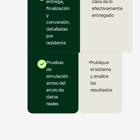
entrega,
clara de lo
finalización
efectivamente
y
entregado
conversión,
detalladas
por
residente
Pruebas
Publique
de
el sistema
simulación
y analice
antes del
los
envío de
resultados
datos
reales