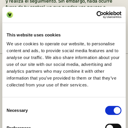
y realiza el seguimiento. Sin embargo, nada ocurre 
fuera de tu control, ya que puedes ver, pausar o 
modificar cualquier acción. Tú tomas cada decisión y 
cada envío queda registrado en la ficha del residente 
correspondiente.
This website uses cookies
We use cookies to operate our website, to personalise
content and ads, to provide social media features and to
analyse our traffic. We also share information about your
use of our site with our social media, advertising and
analytics partners who may combine it with other
information that you’ve provided to them or that they’ve
ESCALAR
collected from your use of their services.
Creado para funcionar a escala
Vinny ejecuta de forma simultánea cientos de 
campañas en vivo, registrando a nuevos residentes y 
Consent
verificando las condiciones cada pocos minutos, sin 
Necessary
Selection
necesidad de supervisión constante. Ya sea que 
gestione una sola promoción o una cartera a nivel 
nacional, sus campañas siguen funcionando y 