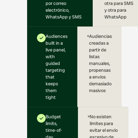
por correo
otra para SMS
electrónico,
y otra para
WhatsApp y SMS
WhatsApp
Audiences
Audiencias
built in a
creadas a
live panel,
partir de
with
listas
guided
manuales,
targeting
propensas
that
a envíos
keeps
demasiado
them
masivos
tight
Budget
No existen
limits,
límites para
time-of-
evitar el envío
day
excesivo de