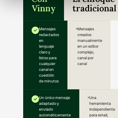
Vinny
tradicional
Mensajes
Mensajes
redactados
creados
en
manualmente
lenguaje
en un editor
claro y
complejo,
listos para
canal por
cualquier
canal
canal en
cuestión
de minutos
Un único mensaje
Una
adaptado y
herramienta
enviado
independiente
automáticamente
para email,