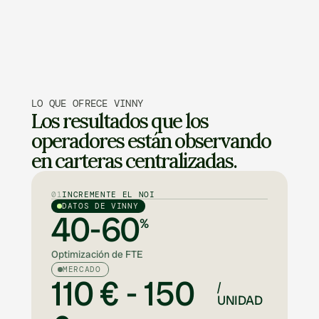
LO QUE OFRECE VINNY
Los resultados que los 
operadores están observando 
en carteras centralizadas. 
01
INCREMENTE EL NOI
DATOS DE VINNY
40-60
%
Optimización de FTE
MERCADO
110 € - 150
/
UNIDAD