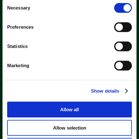
Consent
Tus datos solo son accesibles para tu 
Necessary
Selection
compañero de IA y nunca se utilizan para 
entrenar modelos de IA.
Preferences
Tus datos están completamente 
encriptados
Todos los datos están encriptados en reposo 
Statistics
y en tránsito. Utilizamos algoritmos de 
encriptación estándar de la industria.
Marketing
Integraciones seguras
Utilizamos variables verificadas para 
asegurar que los usuarios solo puedan 
acceder a sus propios datos en sus sistemas.
Show details
Allow all
LEER MÁS
VISITAR EL CENTRO DE CONFIANZA
Allow selection