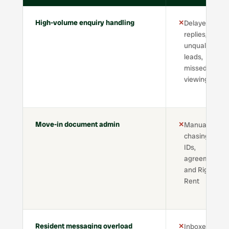
High-volume enquiry handling
✕
Delayed
replies,
unqualified
leads,
missed
viewings
Move-in document admin
✕
Manual
chasing for
IDs,
agreements,
and Right to
Rent
Resident messaging overload
✕
Inboxes