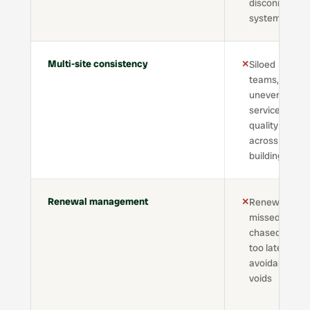
disconnected
systems
Multi-site consistency
✕
Siloed
teams,
uneven
service
quality
across
buildings
Renewal management
✕
Renewals
missed or
chased
too late,
avoidable
voids