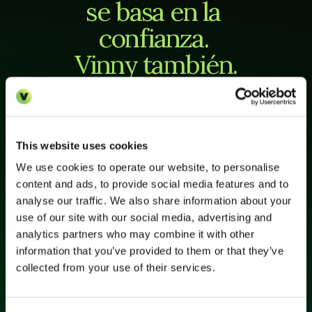
se basa en la 
confianza. 
Vinny también.
Seguridad de nivel empresarial, diseñada para 
proteger las relaciones comerciales más 
importantes.
This website uses cookies
We use cookies to operate our website, to personalise
Prioridad a la privacidad y cumplimiento
Vinny cumple con SOC 2 y GDPR, y ofrecemos 
content and ads, to provide social media features and to
residencia de datos en la UE para que sus 
analyse our traffic. We also share information about your
datos nunca salgan de la región.
use of our site with our social media, advertising and
analytics partners who may combine it with other
information that you’ve provided to them or that they’ve
collected from your use of their services.
Tus datos nunca se utilizan para el 
entrenamiento