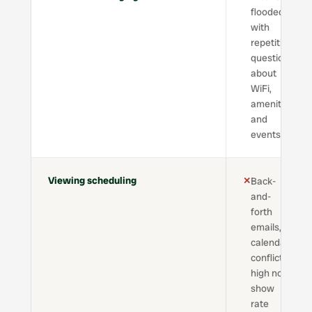
flooded
with
repetitive
questions
about
WiFi,
amenities,
and
events
Viewing scheduling
✕
Back-
and-
forth
emails,
calendar
conflicts,
high no-
show
rate