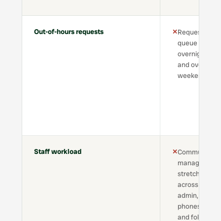
Out-of-hours requests
✕
Requests
queue
overnight
and over
weekends
Staff workload
✕
Community
managers
stretched
across
admin,
phones,
and follow-