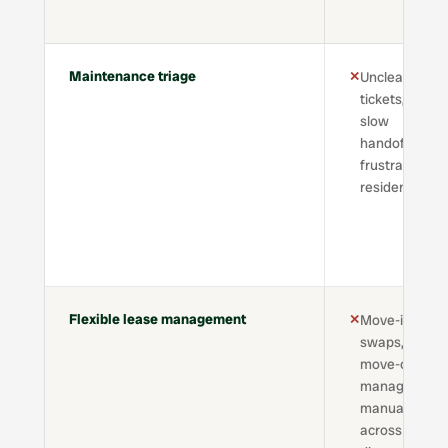
Maintenance triage
✕
Unclear
tickets,
slow
handoffs,
frustrated
residents
Flexible lease management
✕
Move-ins,
swaps, and
move-outs
managed
manually
across