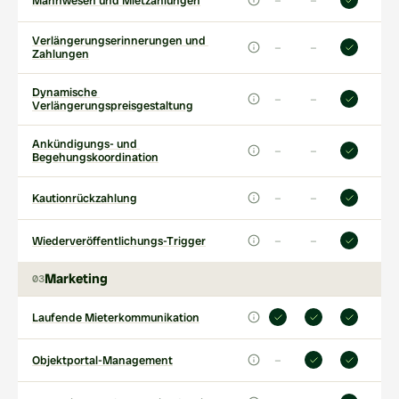
–
–
Mahnwesen und Mietzahlungen
Verlängerungserinnerungen und 
–
–
Zahlungen
Dynamische 
–
–
Verlängerungspreisgestaltung
Ankündigungs- und 
–
–
Begehungskoordination
–
–
Kautionrückzahlung
–
–
Wiederveröffentlichungs-Trigger
Marketing
03
Laufende Mieterkommunikation
–
Objektportal-Management