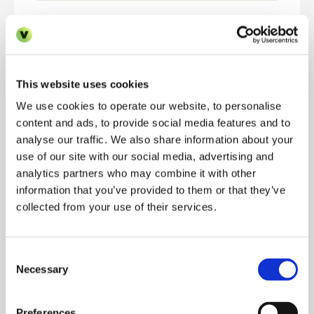
3
Erhalten Sie eine maßgeschneiderte 
Empfehlung
This website uses cookies
Wir schlüsseln die für Sie empfohlene 
We use cookies to operate our website, to personalise
Tarifstufe, die Bereitstellungsmethode und 
content and ads, to provide social media features and to
die in Ihrem Plan enthaltenen Funktionen 
analyse our traffic. We also share information about your
detailliert auf.
use of our site with our social media, advertising and
analytics partners who may combine it with other
DEMO BUCHEN
information that you’ve provided to them or that they’ve
collected from your use of their services.
FUNKTIONEN
Erfahren Sie mehr über alle 
Funktionen
Consent
Necessary
Selection
Inbegriffen
–
Preferences
Nicht enthalten