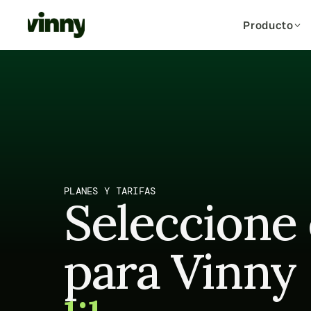
Producto
01
DE LEAD A ARRENDAMIENTO
02
RESIDENCIAL
Captura de Clientes Potenciales 
Alta de Inquilino
→
Onboarding ágil y sin esf
nuevos residentes
Capte todos los clientes potenciales a 
través de portales, web y WhatsApp
Mantenimiento
Calificación de Leads
Gestione y resuelva incid
forma automática
Puntúe y priorice a los inquilinos según 
su intención de su intención de compra
Pagos e Impagos
PLANES Y TARIFAS
Seleccione 
Visitas y Recorridos y 
Gestione el cobro de alqui
reduzca la morosidad
Recorridos
Reserve, confirme y envíe recordatorios, 
Renovaciones
24/7
Predecir, fidelizar y renov
para Vinny
Referencia
Portal del Residente
Controles y verificaciones 
automatizados
Autogestionable para cad
Firma digital
Firme el contrato de arrendamiento en 