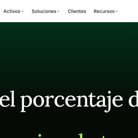
Activos
Soluciones
Clientes
Recursos
03
MARKETING Y CAMPAÑAS
04
DATOS Y AN
Campañas multicanal
Panel de Co
uerzo para 
Comunicación multicanal por WhatsApp, 
Vista en tiempo
email y SMS
edificios
Plantillas de mensajes
Embudo de c
encias de 
Mensajes corporativos reutilizables
alquileres
Realice el segu
Sindicación de anuncios
en cada etapa
Publique en todos los portales a la vez
el porcentaje 
leres y 
Ocupación 
Flujos de nutrición de contactos
Monitorice la d
NOI
Secuencias de goteo automatizadas
ar
Informes pe
Configure y exp
a solicitud