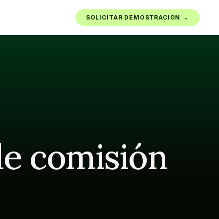
SOLICITAR DEMOSTRACIÓN →
ALÍTICA
05
PLATAFORMA
ntrol de Cartera
Integraciones
 real de todos los 
Conecte sus herramientas y PMS 
actuales y su software PMS
onversión de 
IA de Voz
Atienda cada llamada, de día o de noche
imiento de la conversión 
Seguridad y cumplimiento 
normativo
de comisión 
y desocupación
Protección de datos de nivel 
esocupación y proteja el 
empresarial
API abierta
rsonalizados
Desarrolle sobre la plataforma Vinny
orte cualquier vista