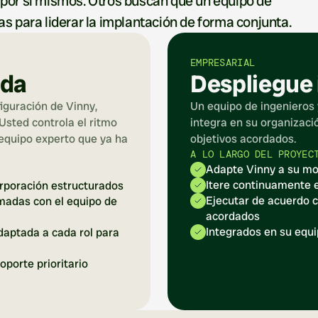
 por sí mismos. Otros buscan que un equipo de 
as para liderar la implantación de forma conjunta.
EMPRESARIAL
ada
Despliegue
iguración de Vinny, 
Un equipo de ingenieros 
sted controla el ritmo 
integra en su organizaci
equipo experto que ya ha 
objetivos acordados.
A LO LARGO DEL PROYEC
Adapte Vinny a su mo
Itere continuamente e
orporación estructurados
Ejecutar de acuerdo c
madas con el equipo de 
acordados
Integrados en su equi
aptada a cada rol para 
porte prioritario 